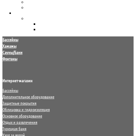
Морозоустойчивые бассейны Лагуна
Сборно-разборные бассейны Summer Fun
Уход за водой
Химия для бассейна
HTH
Маркопул Кемиклс
Бассейны
Хамамы
Сауны/Бани
Фонтаны
Интернет-магазин
Бассейны
Дополнительное оборудование
Защитные покрытия
Облицовка и гидроизоляция
Основное оборудование
Отдых и развлечения
Турецкая баня
Уход за водой