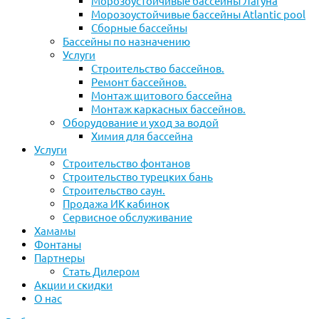
Морозоустойчивые бассейны Лагуна
Морозоустойчивые бассейны Atlantic pool
Сборные бассейны
Бассейны по назначению
Услуги
Строительство бассейнов.
Ремонт бассейнов.
Монтаж щитового бассейна
Монтаж каркасных бассейнов.
Оборудование и уход за водой
Химия для бассейна
Услуги
Строительство фонтанов
Строительство турецких бань
Строительство саун.
Продажа ИК кабинок
Сервисное обслуживание
Хамамы
Фонтаны
Партнеры
Стать Дилером
Акции и скидки
О нас