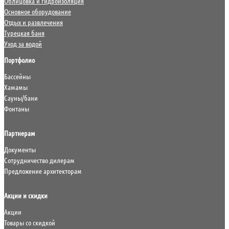
Облицовка и гидроизоляция
Основное оборудование
Отдых и развлечения
Турецкая баня
Уход за водой
Портфолио
Бассейны
Хамамы
Сауны/бани
Фонтаны
Партнерам
Документы
Сотрудничество дилерам
Предложение архитекторам
Акции и скидки
Акции
Товары со скидкой