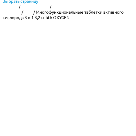
Выбрать страницу
Главная
/
Уход за водой
/
Химия для
бассейна
/
HTH
/ Многофункциональные таблетки активного
кислорода 3 в 1 3,2кг hth OXYGEN