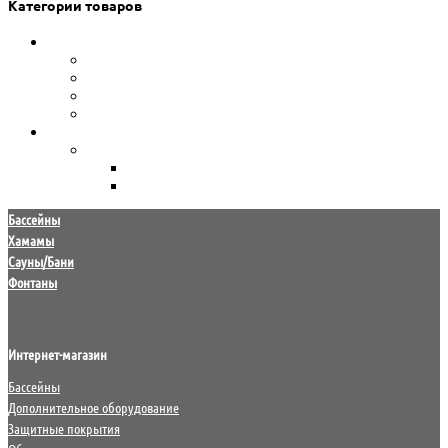
Категории товаров
Сборные бассейны
Каркасные бассейны Bestway
Морозоустойчивые бассейны Atlantic pool
Морозоустойчивые бассейны Лагуна
Сборно-разборные бассейны Summer Fun
Уход за водой
Химия для бассейна
HTH
Маркопул Кемиклс
Бассейны
Хамамы
Сауны/Бани
Фонтаны
Интернет-магазин
Бассейны
Дополнительное оборудование
Защитные покрытия