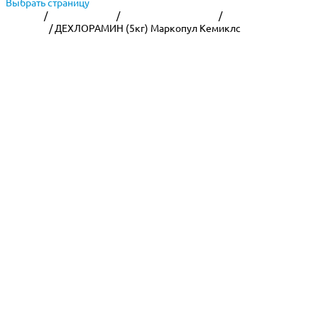
Выбрать страницу
Главная
/
Уход за водой
/
Химия для бассейна
/
Маркопул
Кемиклс
/ ДЕХЛОРАМИН (5кг) Маркопул Кемиклс