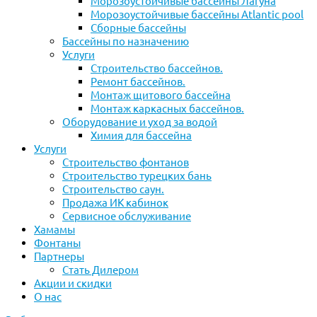
Морозоустойчивые бассейны Лагуна
Морозоустойчивые бассейны Atlantic pool
Сборные бассейны
Бассейны по назначению
Услуги
Строительство бассейнов.
Ремонт бассейнов.
Монтаж щитового бассейна
Монтаж каркасных бассейнов.
Оборудование и уход за водой
Химия для бассейна
Услуги
Строительство фонтанов
Строительство турецких бань
Строительство саун.
Продажа ИК кабинок
Сервисное обслуживание
Хамамы
Фонтаны
Партнеры
Стать Дилером
Акции и скидки
О нас