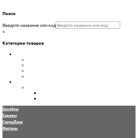
Поиск
Введите название или код
×
Категории товаров
Сборные бассейны
Каркасные бассейны Bestway
Морозоустойчивые бассейны Atlantic pool
Морозоустойчивые бассейны Лагуна
Сборно-разборные бассейны Summer Fun
Уход за водой
Химия для бассейна
HTH
Маркопул Кемиклс
Бассейны
Хамамы
Сауны/Бани
Фонтаны