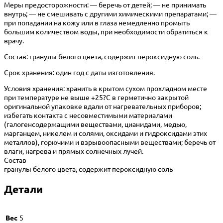
Меры предосторожности: — беречь от детей; — не принимать
внутрь; — не смешивать с другими химическими препаратами; —
при попадании на кожу или в глаза немедленно промыть
большим количеством воды, при необходимости обратиться к
врачу.
Состав: гранулы белого цвета, содержит пероксидную соль.
Срок хранения: один год с даты изготовления.
Условия хранения: хранить в крытом сухом прохладном месте
при температуре не выше +25?С в герметично закрытой
оригинальной упаковке вдали от нагревательных приборов;
избегать контакта с несовместимыми материалами
(галогенсодержащими веществами, цианидами, медью,
марганцем, никелем и солями, оксидами и гидроксидами этих
металлов), горючими и взрывоопасными веществами; беречь от
влаги, нагрева и прямых солнечных лучей.
Состав
гранулы белого цвета, содержит пероксидную соль
Детали
Вес
5