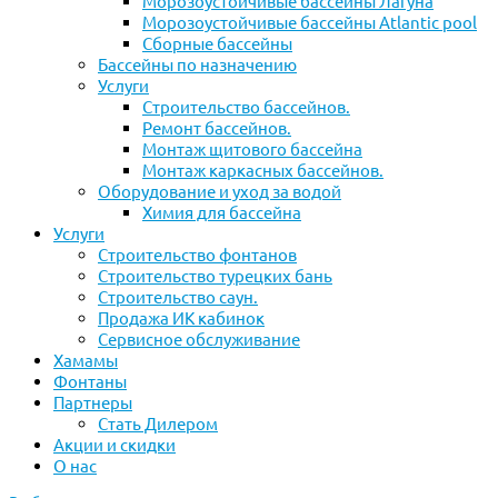
Морозоустойчивые бассейны Лагуна
Морозоустойчивые бассейны Atlantic pool
Сборные бассейны
Бассейны по назначению
Услуги
Строительство бассейнов.
Ремонт бассейнов.
Монтаж щитового бассейна
Монтаж каркасных бассейнов.
Оборудование и уход за водой
Химия для бассейна
Услуги
Строительство фонтанов
Строительство турецких бань
Строительство саун.
Продажа ИК кабинок
Сервисное обслуживание
Хамамы
Фонтаны
Партнеры
Стать Дилером
Акции и скидки
О нас