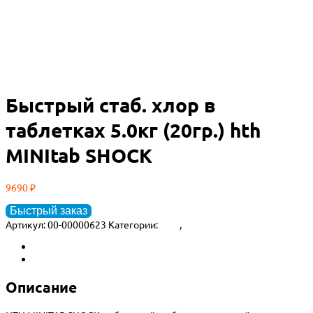
Быстрый стаб. хлор в
таблетках 5.0кг (20гр.) hth
MINItab SHOCK
9690
₽
Быстрый заказ
Артикул:
00-00000623
Категории:
HTH
,
Химия для бассейна
Описание
Детали
Описание