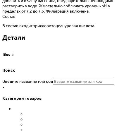
добавить и в чашу бассейна, предварительно необходимо
растворить в воде. Желательно соблюдать уровень pH в
пределах от 7,2 до 7,6. Фильтрация включена.
Состав
В состав входит трихлоризоциануровая кислота.
Детали
Вес
5
Поиск
Введите название или код
×
Категории товаров
Сборные бассейны
Каркасные бассейны Bestway
Морозоустойчивые бассейны Atlantic pool
Морозоустойчивые бассейны Лагуна
Сборно-разборные бассейны Summer Fun