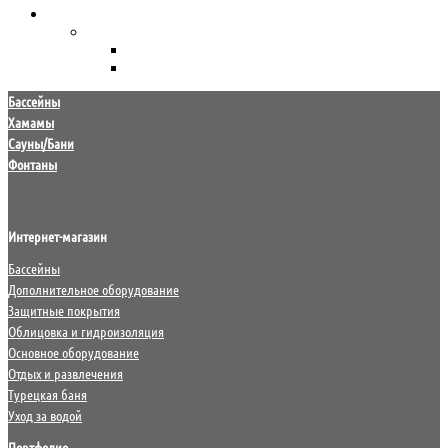
Уход за водой
Химия для бассейна
HTH
Маркопул Кемиклс
Бассейны
Хамамы
Сауны/Бани
Фонтаны
Интернет-магазин
Бассейны
Дополнительное оборудование
Защитные покрытия
Облицовка и гидроизоляция
Основное оборудование
Отдых и развлечения
Турецкая баня
Уход за водой
Портфолио