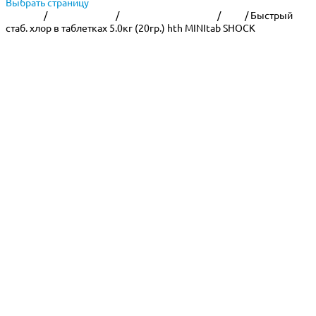
Выбрать страницу
Главная
/
Уход за водой
/
Химия для бассейна
/
HTH
/ Быстрый
стаб. хлор в таблетках 5.0кг (20гр.) hth MINItab SHOCK