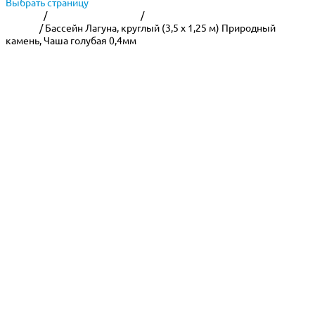
Выбрать страницу
Главная
/
Сборные бассейны
/
Морозоустойчивые бассейны
Лагуна
/ Бассейн Лагуна, круглый (3,5 х 1,25 м) Природный
камень, Чаша голубая 0,4мм