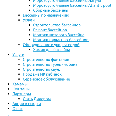
Морозоустойчивые бассейны Лагуна
Морозоустойчивые бассейны Atlantic pool
Сборные бассейны
Бассейны по назначению
Услуги
Строительство бассейнов.
Ремонт бассейнов.
Монтаж щитового бассейна
Монтаж каркасных бассейнов.
Оборудование и уход за водой
Химия для бассейна
Услуги
Строительство фонтанов
Строительство турецких бань
Строительство саун.
Продажа ИК кабинок
Сервисное обслуживание
Хамамы
Фонтаны
Партнеры
Стать Дилером
Акции и скидки
О нас