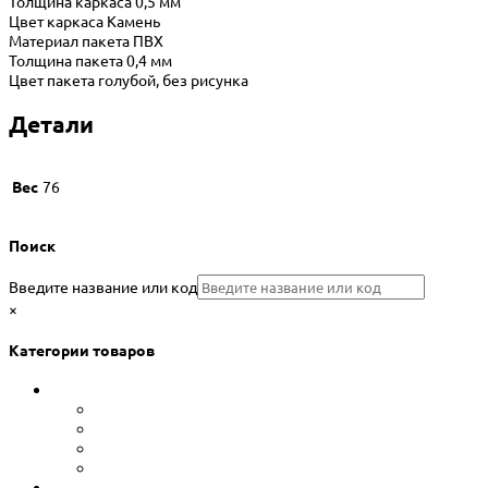
Толщина каркаса 0,5 мм
Цвет каркаса Камень
Материал пакета ПВХ
Толщина пакета 0,4 мм
Цвет пакета голубой, без рисунка
Детали
Вес
76
Поиск
Введите название или код
×
Категории товаров
Сборные бассейны
Каркасные бассейны Bestway
Морозоустойчивые бассейны Atlantic pool
Морозоустойчивые бассейны Лагуна
Сборно-разборные бассейны Summer Fun
Уход за водой